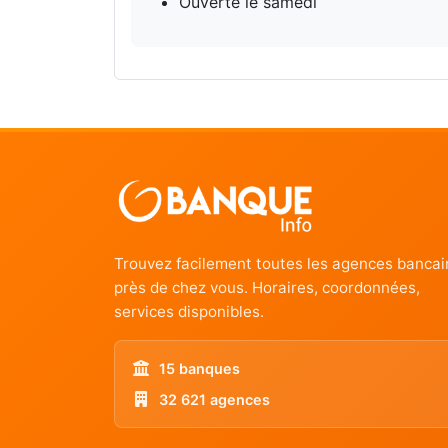
Ouverte le samedi
Trouvez facilement toutes les agences bancai
près de chez vous. Horaires, coordonnées,
services disponibles.
15 banques
32 621 agences