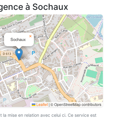
agence à Sochaux
×
Sochaux
Leaflet
|
© OpenStreetMap contributors
a mise en relation avec celui ci. Ce service est