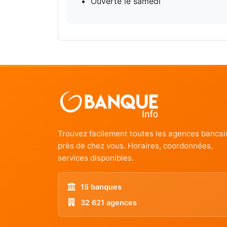
Ouverte le samedi
Trouvez facilement toutes les agences bancai
près de chez vous. Horaires, coordonnées,
services disponibles.
15 banques
32 621 agences