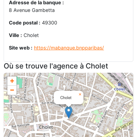
Adresse de la banque :
8 Avenue Gambetta
Code postal :
49300
Ville :
Cholet
Site web :
https://mabanque.bnpparibas/
Où se trouve l'agence à Cholet
+
−
×
Cholet