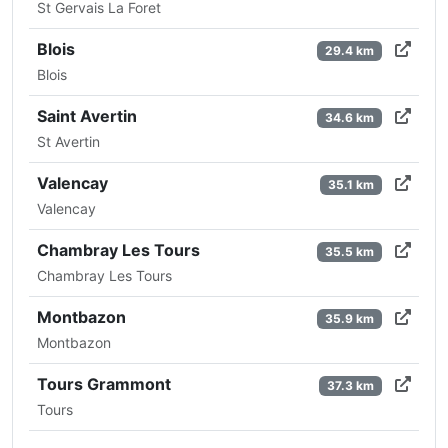
St Gervais La Foret
Blois
29.4 km
Blois
Saint Avertin
34.6 km
St Avertin
Valencay
35.1 km
Valencay
Chambray Les Tours
35.5 km
Chambray Les Tours
Montbazon
35.9 km
Montbazon
Tours Grammont
37.3 km
Tours