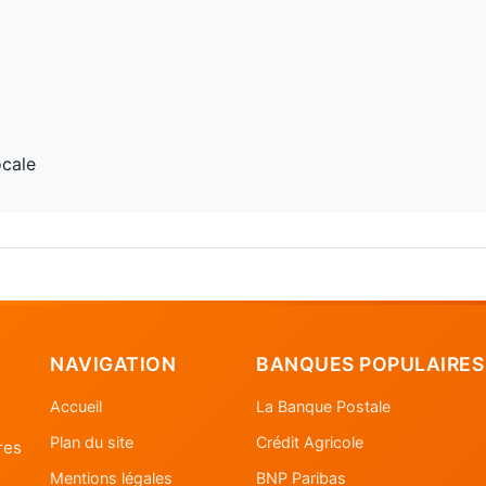
ocale
NAVIGATION
BANQUES POPULAIRES
Accueil
La Banque Postale
Plan du site
Crédit Agricole
res
Mentions légales
BNP Paribas