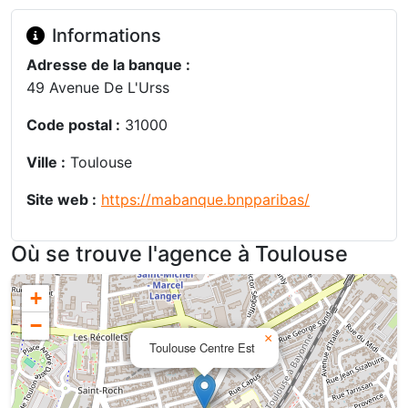
Informations
Adresse de la banque :
49 Avenue De L'Urss
Code postal :
31000
Ville :
Toulouse
Site web :
https://mabanque.bnpparibas/
Où se trouve l'agence à Toulouse
+
−
×
Toulouse Centre Est