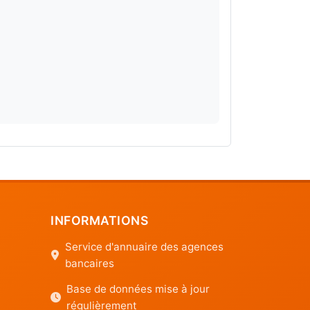
INFORMATIONS
Service d'annuaire des agences
bancaires
Base de données mise à jour
régulièrement