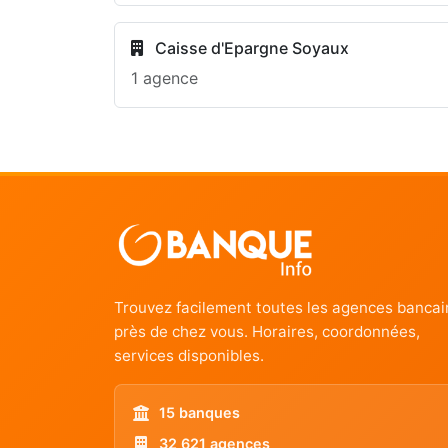
Caisse d'Epargne Soyaux
1 agence
Trouvez facilement toutes les agences bancai
près de chez vous. Horaires, coordonnées,
services disponibles.
15 banques
32 621 agences