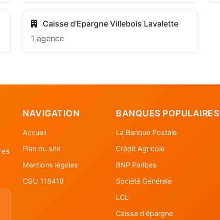
Caisse d'Epargne Villebois Lavalette
1 agence
NAVIGATION
BANQUES POPULAIRES
Accueil
La Banque Postale
Plan du site
Crédit Agricole
res
Mentions légales
BNP Paribas
CGU 118418
Société Générale
LCL
Caisse d'épargne