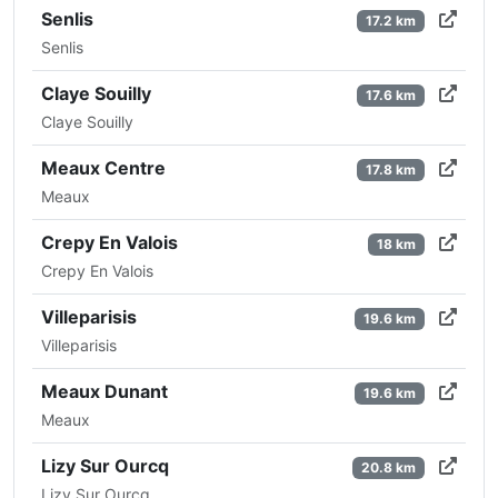
Senlis
17.2 km
Senlis
Claye Souilly
17.6 km
Claye Souilly
Meaux Centre
17.8 km
Meaux
Crepy En Valois
18 km
Crepy En Valois
Villeparisis
19.6 km
Villeparisis
Meaux Dunant
19.6 km
Meaux
Lizy Sur Ourcq
20.8 km
Lizy Sur Ourcq