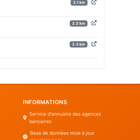
2.1 km
2.2 km
2.3 km
INFORMATIONS
Service d'annuaire des agences
bancaires
Base de données mise à jour