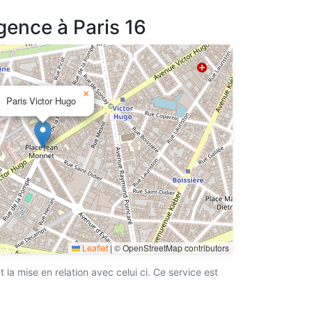
gence à Paris 16
×
Paris Victor Hugo
Leaflet
|
© OpenStreetMap contributors
a mise en relation avec celui ci. Ce service est