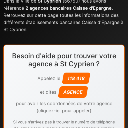
Dans la ville de
St Cyprien
(66750) nous avons
référencé
2 agences bancaires Caisse d'Epargne
.
Retrouvez sur cette page toutes les informations des
différents établissements bancaires Caisse d'Epargne à
St Cyprien.
Besoin d'aide pour trouver votre
agence à St Cyprien ?
Appelez le
118 418
et dites
AGENCE
pour avoir les coordonnées de votre agence
(cliquez-ici pour appeler)
Si vous n'arrivez pas à trouver le numéro de téléphone