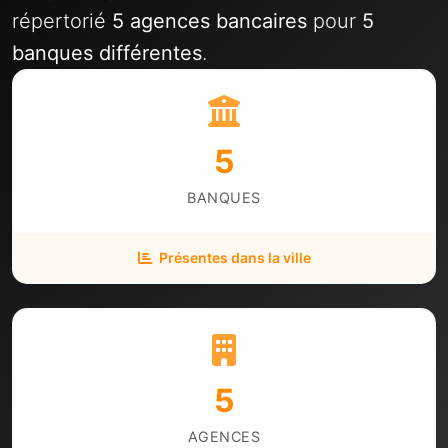
répertorié
5 agences bancaires
pour
5
banques différentes
.
5
BANQUES
Présentes dans la ville
5
AGENCES