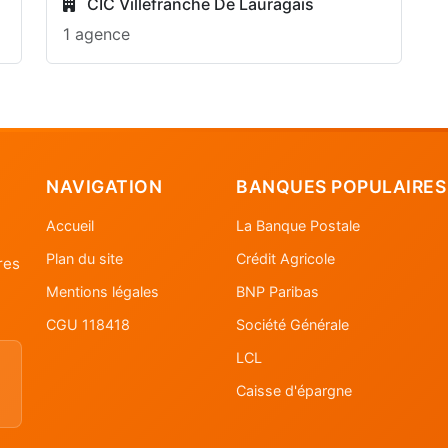
CIC Villefranche De Lauragais
1 agence
NAVIGATION
BANQUES POPULAIRES
Accueil
La Banque Postale
Plan du site
Crédit Agricole
res
Mentions légales
BNP Paribas
CGU 118418
Société Générale
LCL
Caisse d'épargne