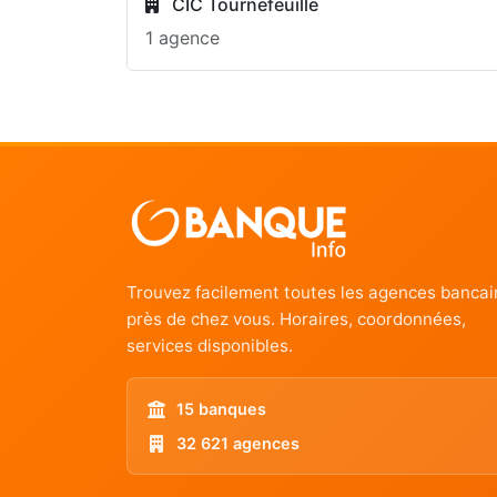
CIC Tournefeuille
1 agence
Trouvez facilement toutes les agences bancai
près de chez vous. Horaires, coordonnées,
services disponibles.
15 banques
32 621 agences