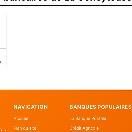
NAVIGATION
BANQUES POPULAIRES
Accueil
La Banque Postale
Plan du site
Crédit Agricole
res