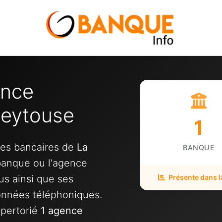
ence
neytouse
1
ces bancaires de
La
BANQUE
 banque ou l'agence
us ainsi que ses
Présente dans la
onnées téléphoniques.
pertorié
1 agence