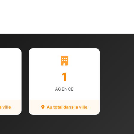
1
AGENCE
 ville
Au total dans la ville