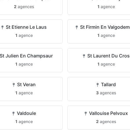
2
agences
1
agence
St Etienne Le Laus
St Firmin En Valgodem
1
agence
1
agence
St Julien En Champsaur
St Laurent Du Cros
1
agence
1
agence
St Veran
Tallard
1
agence
3
agences
Valdoule
Vallouise Pelvoux
1
agence
2
agences