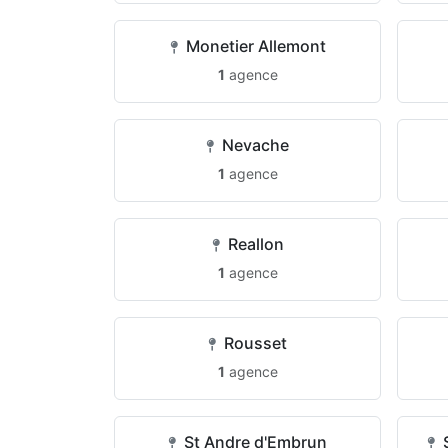
Monetier Allemont
1
agence
Nevache
1
agence
Reallon
1
agence
Rousset
1
agence
St Andre d'Embrun
S