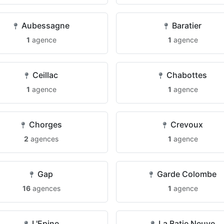
Aubessagne
Baratier
1
agence
1
agence
Ceillac
Chabottes
1
agence
1
agence
Chorges
Crevoux
2
agences
1
agence
Gap
Garde Colombe
16
agences
1
agence
L'Epine
La Batie Neuve