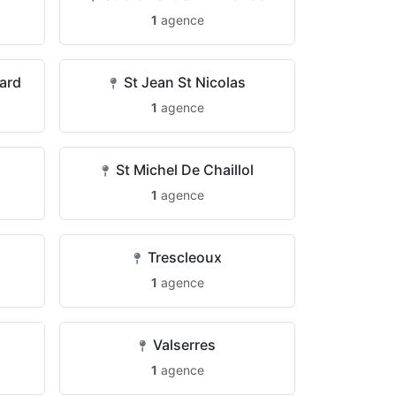
1
agence
ard
St Jean St Nicolas
1
agence
St Michel De Chaillol
1
agence
Trescleoux
1
agence
Valserres
1
agence