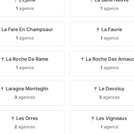
1
agence
1
agence
La Fare En Champsaur
La Faurie
1
agence
1
agence
La Roche De Rame
La Roche Des Arnau
1
agence
1
agence
Laragne Monteglin
Le Devoluy
3
agences
3
agences
Les Orres
Les Vigneaux
2
agences
1
agence