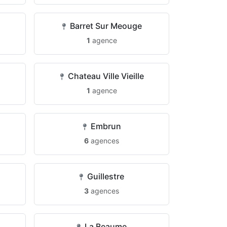
Barret Sur Meouge
1
agence
Chateau Ville Vieille
1
agence
Embrun
6
agences
Guillestre
3
agences
La Beaume