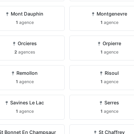
Mont Dauphin
Montgenevre
1
agence
1
agence
Orcieres
Orpierre
2
agences
1
agence
Remollon
Risoul
1
agence
1
agence
Savines Le Lac
Serres
1
agence
1
agence
t Bonnet En Champsaur
St Chaffrey