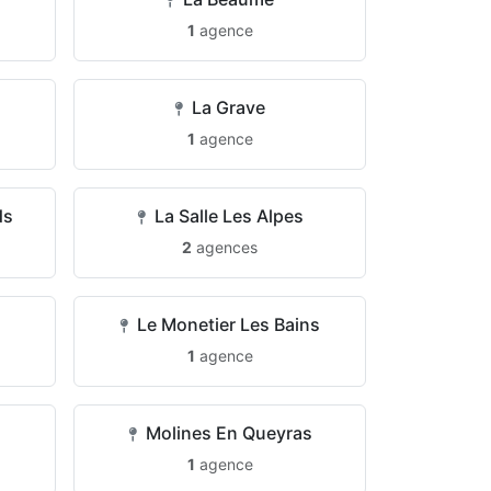
1
agence
La Grave
1
agence
ds
La Salle Les Alpes
2
agences
Le Monetier Les Bains
1
agence
Molines En Queyras
1
agence