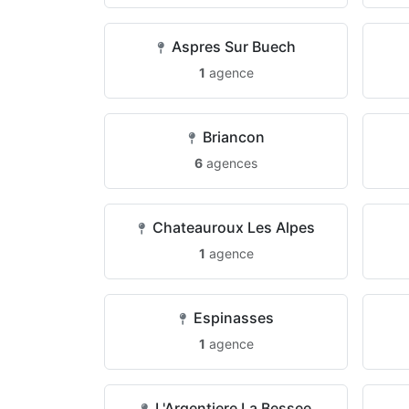
Aspres Sur Buech
1
agence
Briancon
6
agences
Chateauroux Les Alpes
1
agence
Espinasses
1
agence
L'Argentiere La Bessee