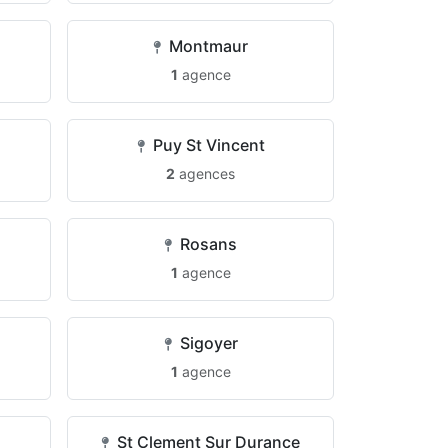
Montmaur
1
agence
Puy St Vincent
2
agences
Rosans
1
agence
Sigoyer
1
agence
St Clement Sur Durance