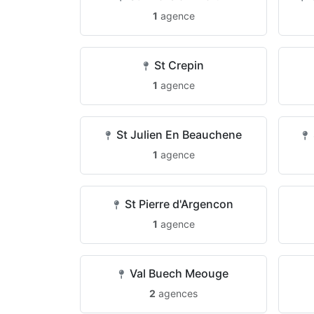
1
agence
St Crepin
1
agence
St Julien En Beauchene
1
agence
St Pierre d'Argencon
1
agence
Val Buech Meouge
2
agences