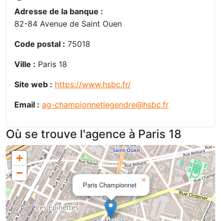
Adresse de la banque :
82-84 Avenue de Saint Ouen
Code postal :
75018
Ville :
Paris 18
Site web :
https://www.hsbc.fr/
Email :
ag-championnetlegendre@hsbc.fr
Où se trouve l'agence à Paris 18
+
−
×
Paris Championnet