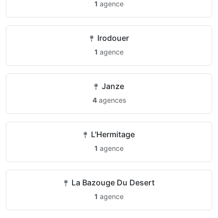
1
agence
Irodouer
1
agence
Janze
4
agences
L'Hermitage
1
agence
La Bazouge Du Desert
1
agence