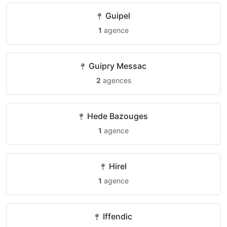
Guipel
1
agence
Guipry Messac
2
agences
Hede Bazouges
1
agence
Hirel
1
agence
Iffendic