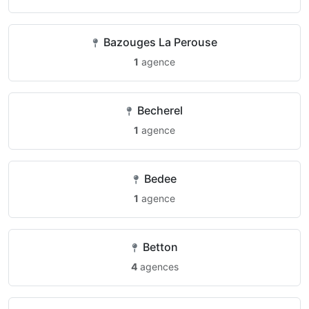
Bazouges La Perouse
1
agence
Becherel
1
agence
Bedee
1
agence
Betton
4
agences