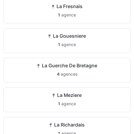
La Fresnais
1
agence
La Gouesniere
1
agence
La Guerche De Bretagne
4
agences
La Meziere
1
agence
La Richardais
1
agence