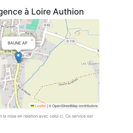
agence à Loire Authion
×
BAUNE AP
Leaflet
|
© OpenStreetMap contributors
a mise en relation avec celui ci. Ce service est