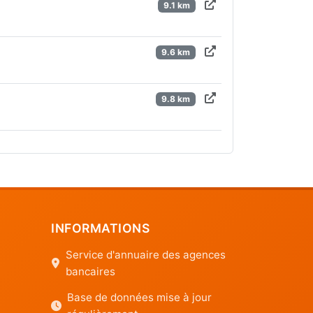
9.1 km
9.6 km
9.8 km
INFORMATIONS
Service d'annuaire des agences
bancaires
Base de données mise à jour