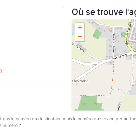
Où se trouve l'
+
−
r/
 pas le numéro du destinataire mais le numéro du service permettant l
ce numéro ?