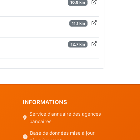
10.9 km
11.1 km
12.7 km
INFORMATIONS
Service d'annuaire des agences
bancaires
Base de données mise à jour