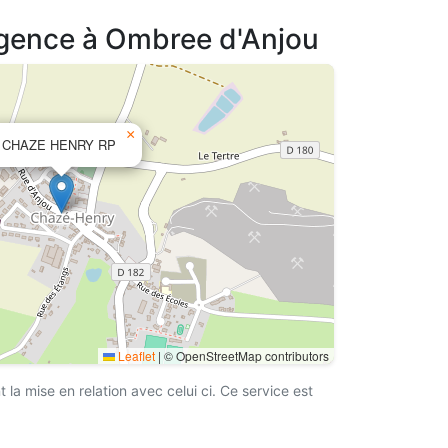
agence à Ombree d'Anjou
×
CHAZE HENRY RP
Leaflet
|
© OpenStreetMap contributors
a mise en relation avec celui ci. Ce service est