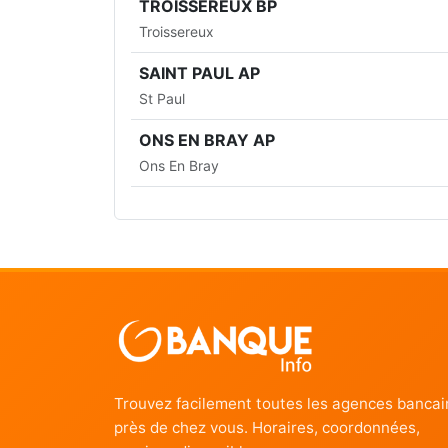
TROISSEREUX BP
Troissereux
SAINT PAUL AP
St Paul
ONS EN BRAY AP
Ons En Bray
Trouvez facilement toutes les agences bancai
près de chez vous. Horaires, coordonnées,