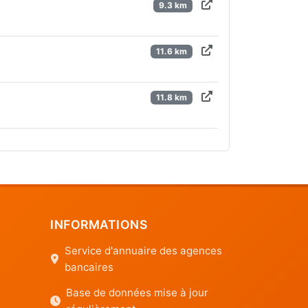
9.3 km
11.6 km
11.8 km
INFORMATIONS
Service d'annuaire des agences
bancaires
Base de données mise à jour