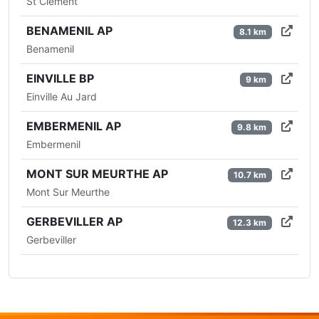
St Clement
BENAMENIL AP
8.1 km
Benamenil
EINVILLE BP
9 km
Einville Au Jard
EMBERMENIL AP
9.8 km
Embermenil
MONT SUR MEURTHE AP
10.7 km
Mont Sur Meurthe
GERBEVILLER AP
12.3 km
Gerbeviller