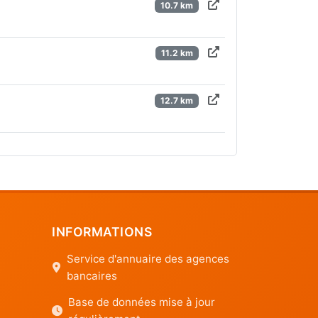
10.7 km
11.2 km
12.7 km
INFORMATIONS
Service d'annuaire des agences
bancaires
Base de données mise à jour