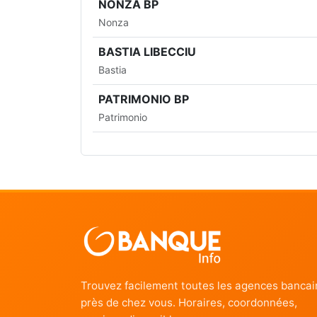
NONZA BP
Nonza
BASTIA LIBECCIU
Bastia
PATRIMONIO BP
Patrimonio
Trouvez facilement toutes les agences bancai
près de chez vous. Horaires, coordonnées,