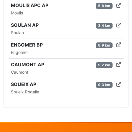
MOULIS APC AP
5.8 km
Moulis
SOULAN AP
8.4 km
Soulan
ENGOMER BP
8.9 km
Engomer
CAUMONT AP
9.2 km
Caumont
SOUEIX AP
9.3 km
Soueix Rogalle