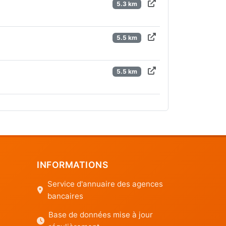
5.3 km
5.5 km
5.5 km
INFORMATIONS
Service d'annuaire des agences
bancaires
Base de données mise à jour