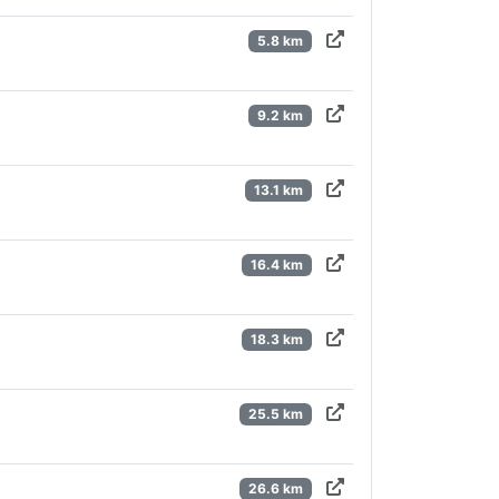
5.8 km
9.2 km
13.1 km
16.4 km
18.3 km
25.5 km
26.6 km