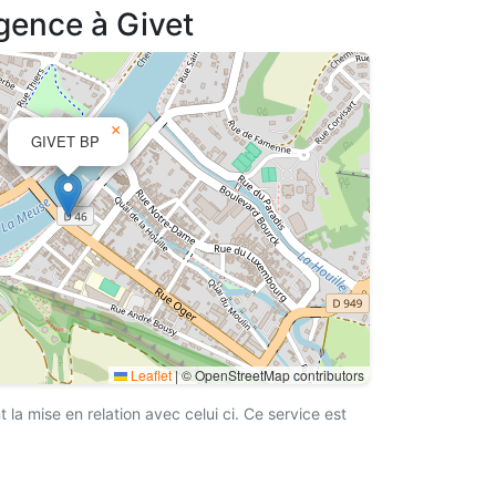
agence à Givet
×
GIVET BP
Leaflet
|
© OpenStreetMap contributors
a mise en relation avec celui ci. Ce service est