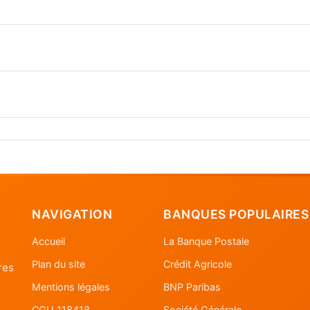
NAVIGATION
BANQUES POPULAIRES
Accueil
La Banque Postale
Plan du site
Crédit Agricole
res
Mentions légales
BNP Paribas
CGU 118418
Société Générale