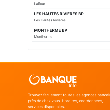
Laifour
LES HAUTES RIVIERES BP
Les Hautes Rivieres
MONTHERME BP
Montherme
Trouvez facilement toutes les agences bancai
près de chez vous. Horaires, coordonnées,
services disponibles.