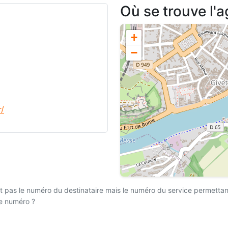
Où se trouve l'
+
−
r/
 pas le numéro du destinataire mais le numéro du service permettant l
ce numéro ?