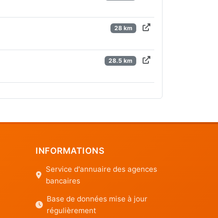
28 km
28.5 km
INFORMATIONS
Service d'annuaire des agences
bancaires
Base de données mise à jour
régulièrement