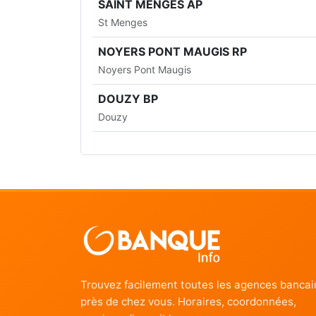
SAINT MENGES AP
St Menges
NOYERS PONT MAUGIS RP
Noyers Pont Maugis
DOUZY BP
Douzy
Trouvez facilement toutes les agences bancai
près de chez vous. Horaires, coordonnées,