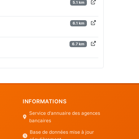
5.1 km
6.1 km
6.7 km
INFORMATIONS
Service d'annuaire des agences
bancaires
Base de données mise à jour