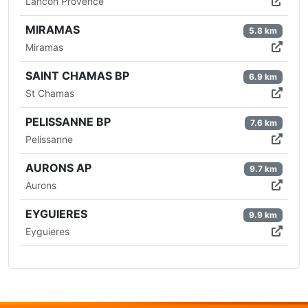
Lancon Provence
MIRAMAS
5.8 km
Miramas
SAINT CHAMAS BP
6.9 km
St Chamas
PELISSANNE BP
7.6 km
Pelissanne
AURONS AP
9.7 km
Aurons
EYGUIERES
9.9 km
Eyguieres