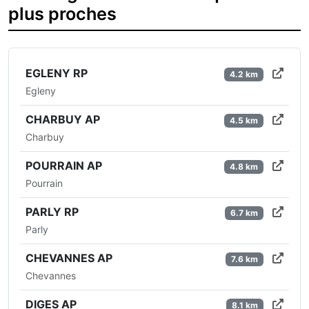
plus proches
EGLENY RP
4.2 km
Egleny
CHARBUY AP
4.5 km
Charbuy
POURRAIN AP
4.8 km
Pourrain
PARLY RP
6.7 km
Parly
CHEVANNES AP
7.6 km
Chevannes
DIGES AP
8.1 km