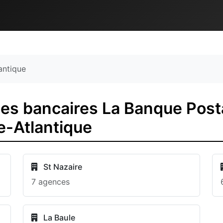
antique
es bancaires La Banque Posta
re-Atlantique
St Nazaire
7 agences
La Baule