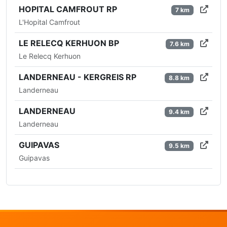
HOPITAL CAMFROUT RP
7 km
L'Hopital Camfrout
LE RELECQ KERHUON BP
7.6 km
Le Relecq Kerhuon
LANDERNEAU - KERGREIS RP
8.8 km
Landerneau
LANDERNEAU
9.4 km
Landerneau
GUIPAVAS
9.5 km
Guipavas