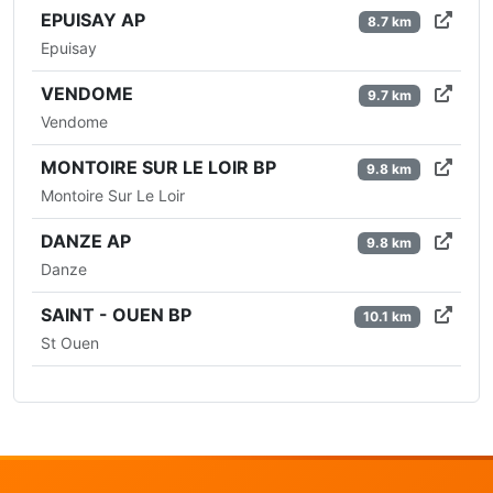
EPUISAY AP
8.7 km
Epuisay
VENDOME
9.7 km
Vendome
MONTOIRE SUR LE LOIR BP
9.8 km
Montoire Sur Le Loir
DANZE AP
9.8 km
Danze
SAINT - OUEN BP
10.1 km
St Ouen