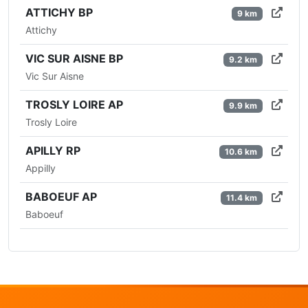
ATTICHY BP
9 km
Attichy
VIC SUR AISNE BP
9.2 km
Vic Sur Aisne
TROSLY LOIRE AP
9.9 km
Trosly Loire
APILLY RP
10.6 km
Appilly
BABOEUF AP
11.4 km
Baboeuf