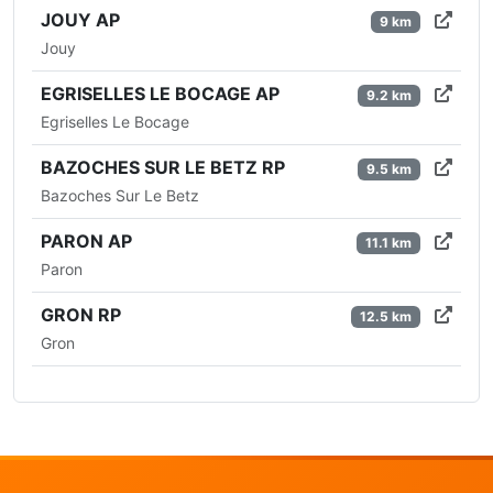
JOUY AP
9 km
Jouy
EGRISELLES LE BOCAGE AP
9.2 km
Egriselles Le Bocage
BAZOCHES SUR LE BETZ RP
9.5 km
Bazoches Sur Le Betz
PARON AP
11.1 km
Paron
GRON RP
12.5 km
Gron