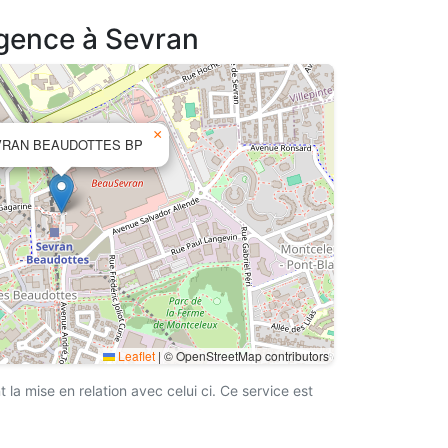
agence à Sevran
×
VRAN BEAUDOTTES BP
Leaflet
|
© OpenStreetMap contributors
a mise en relation avec celui ci. Ce service est