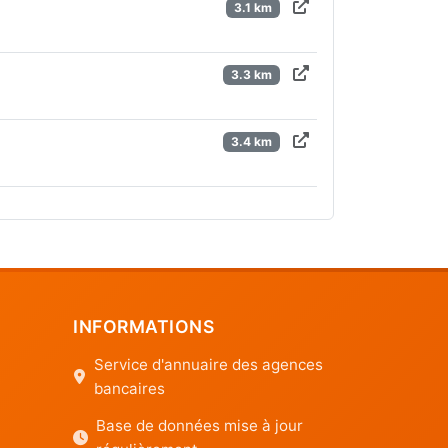
3.1 km
3.3 km
3.4 km
INFORMATIONS
Service d'annuaire des agences
bancaires
Base de données mise à jour