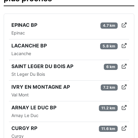
EPINAC BP
4.7 km
Epinac
LACANCHE BP
5.8 km
Lacanche
SAINT LEGER DU BOIS AP
6 km
St Leger Du Bois
IVRY EN MONTAGNE AP
7.2 km
Val Mont
ARNAY LE DUC BP
11.2 km
Arnay Le Duc
CURGY RP
11.6 km
Curgy