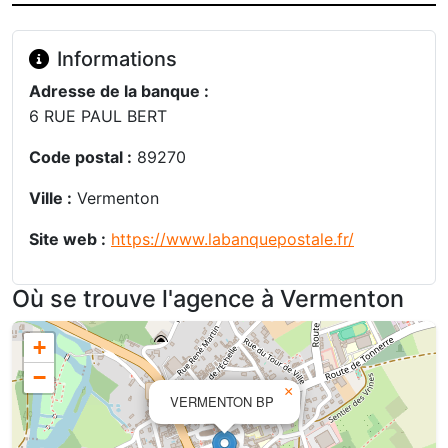
Informations
Adresse de la banque :
6 RUE PAUL BERT
Code postal :
89270
Ville :
Vermenton
Site web :
https://www.labanquepostale.fr/
Où se trouve l'agence à Vermenton
+
−
×
VERMENTON BP