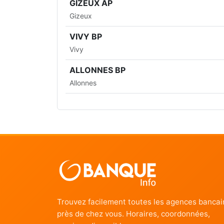
GIZEUX AP
Gizeux
VIVY BP
Vivy
ALLONNES BP
Allonnes
Trouvez facilement toutes les agences bancai
près de chez vous. Horaires, coordonnées,