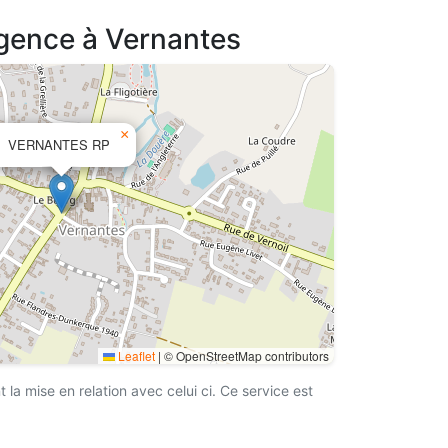
agence à Vernantes
×
VERNANTES RP
Leaflet
|
© OpenStreetMap contributors
a mise en relation avec celui ci. Ce service est