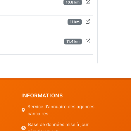
10.8 km
11 km
11.4 km
INFORMATIONS
Service d'annuaire des agences
bancaires
Base de données mise à jour