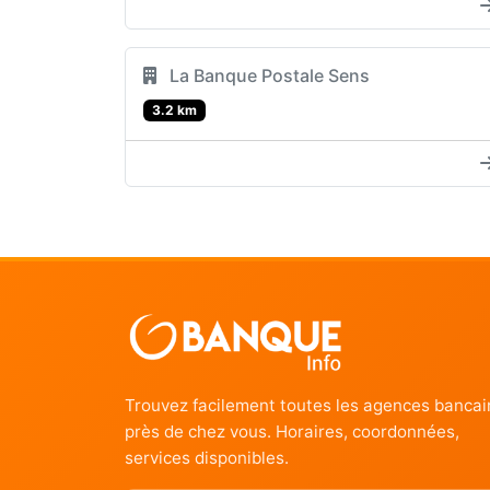
La Banque Postale Sens
3.2 km
Trouvez facilement toutes les agences bancai
près de chez vous. Horaires, coordonnées,
services disponibles.