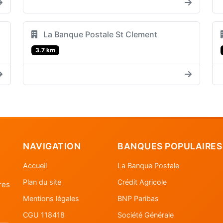
La Banque Postale St Clement
3.7 km
NAVIGATION
BANQUES POPULAIRES
Accueil
La Banque Postale
Plan du site
Crédit Agricole
res
Mentions légales
BNP Paribas
CGU 118418
Société Générale