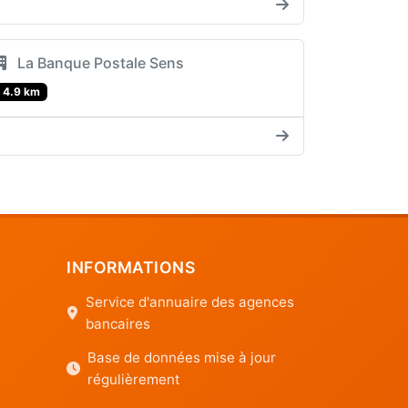
La Banque Postale Sens
4.9 km
INFORMATIONS
Service d'annuaire des agences
bancaires
Base de données mise à jour
régulièrement