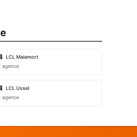
ze
LCL Malemort
1 agence
LCL Ussel
1 agence