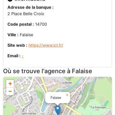
Adresse de la banque :
2 Place Belle Croix
Code postal :
14700
Ville :
Falaise
Site web :
https://www.lcl.fr/
Email :
-
Où se trouve l'agence à Falaise
+
−
×
Falaise