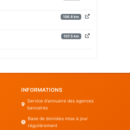
106.6 km
107.5 km
INFORMATIONS
Service d'annuaire des agences
bancaires
Base de données mise à jour
régulièrement