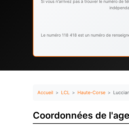
Si vous n'arrivez pas à trouver le numéro de 
indépendan
Le numéro 118 418 est un numéro de renseignem
Accueil
LCL
Haute-Corse
Luccia
Coordonnées de l'ag