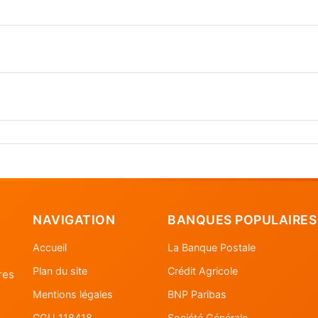
NAVIGATION
BANQUES POPULAIRES
Accueil
La Banque Postale
Plan du site
Crédit Agricole
res
Mentions légales
BNP Paribas
CGU 118418
Société Générale