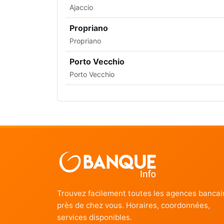
Ajaccio
Propriano
Propriano
Porto Vecchio
Porto Vecchio
Trouvez facilement toutes les agences bancai
près de chez vous. Horaires, coordonnées,
services disponibles.