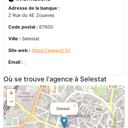
Adresse de la banque :
2 Rue du 4E Zouaves
Code postal :
67600
Ville :
Selestat
Site web :
https://www.lcl.fr/
Email :
-
Où se trouve l'agence à Selestat
+
−
×
Selestat