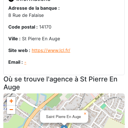
Adresse de la banque :
8 Rue de Falaise
Code postal :
14170
Ville :
St Pierre En Auge
Site web :
https://www.lcl.fr/
Email :
-
Où se trouve l'agence à St Pierre En
Auge
+
−
×
Saint Pierre En Auge