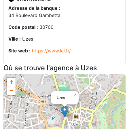
Adresse de la banque :
34 Boulevard Gambetta
Code postal :
30700
Ville :
Uzes
Site web :
https://www.lcl.fr/
Où se trouve l'agence à Uzes
+
−
×
Uzes