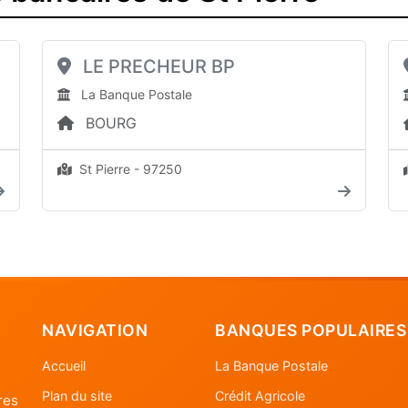
LE PRECHEUR BP
La Banque Postale
BOURG
St Pierre - 97250
NAVIGATION
BANQUES POPULAIRES
Accueil
La Banque Postale
Plan du site
Crédit Agricole
res