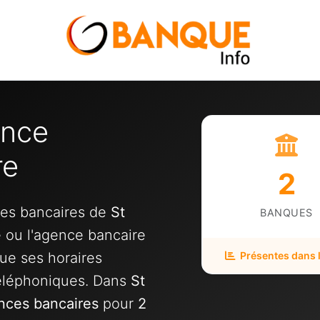
ence
re
2
ces bancaires de
St
BANQUES
e ou l'agence bancaire
ue ses horaires
Présentes dans la
téléphoniques. Dans
St
nces bancaires
pour
2