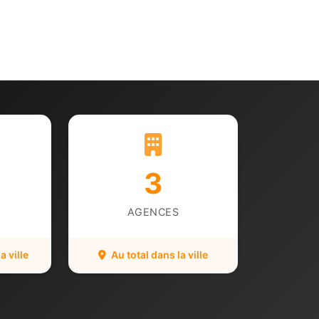
3
AGENCES
 ville
Au total dans la ville