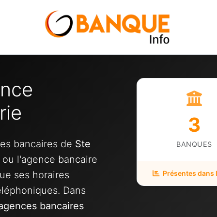
ence
rie
3
ces bancaires de
Ste
BANQUES
e ou l'agence bancaire
ue ses horaires
Présentes dans la
éléphoniques. Dans
agences bancaires