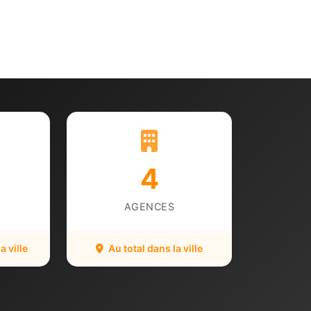
4
AGENCES
 ville
Au total dans la ville