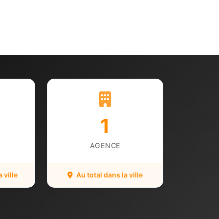
1
AGENCE
 ville
Au total dans la ville