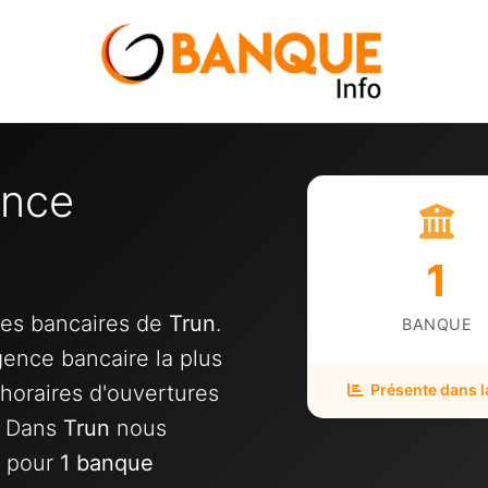
ence
1
ces bancaires de
Trun
.
BANQUE
gence bancaire la plus
horaires d'ouvertures
Présente dans la
. Dans
Trun
nous
pour
1 banque