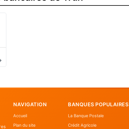
NAVIGATION
BANQUES POPULAIRES
Accueil
La Banque Postale
Plan du site
Crédit Agricole
res