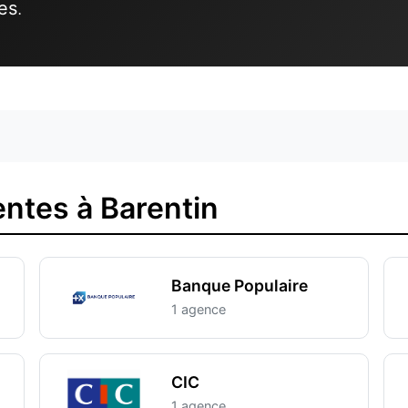
es
.
ntes à Barentin
Banque Populaire
1 agence
CIC
1 agence