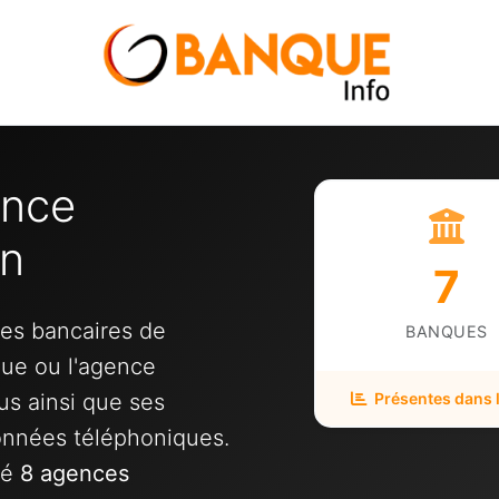
ence
in
7
ces bancaires de
BANQUES
que ou l'agence
us ainsi que ses
Présentes dans la
onnées téléphoniques.
ié
8 agences