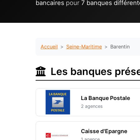
bancaires
pour
7 banques différent
Accueil
Seine-Maritime
Barentin
Les banques prése
La Banque Postale
2 agences
Caisse d'Epargne
1 agence