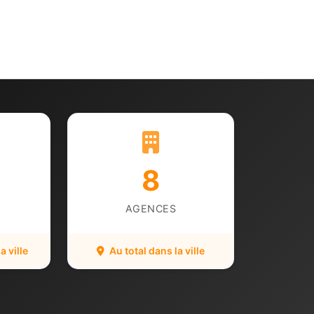
8
AGENCES
 ville
Au total dans la ville