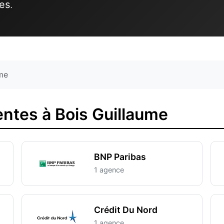
tes
.
ume
ntes à Bois Guillaume
BNP Paribas
1 agence
Crédit Du Nord
1 agence