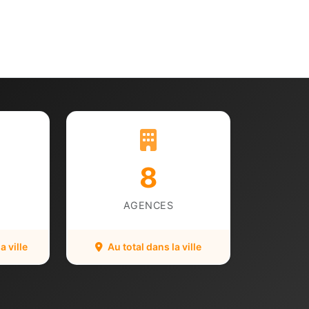
8
AGENCES
 ville
Au total dans la ville