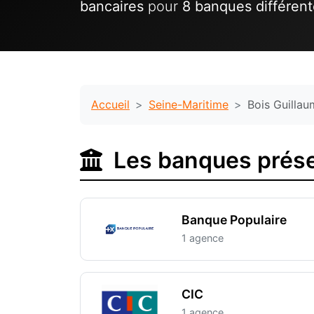
bancaires
pour
8 banques différen
Accueil
Seine-Maritime
Bois Guilla
Les banques prése
Banque Populaire
1 agence
CIC
1 agence