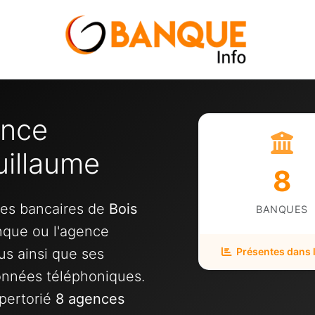
ence
uillaume
8
ces bancaires de
Bois
BANQUES
anque ou l'agence
us ainsi que ses
Présentes dans la
onnées téléphoniques.
pertorié
8 agences