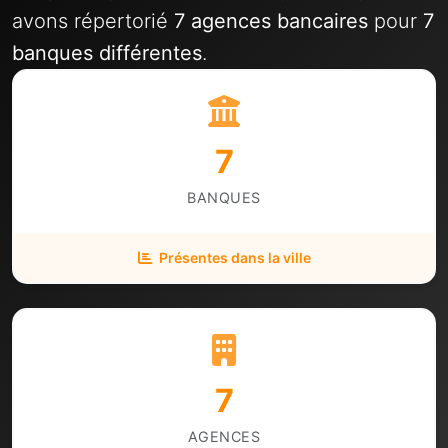
avons répertorié
7 agences bancaires
pour
7
banques différentes
.
7
BANQUES
Présentes dans la ville
7
AGENCES